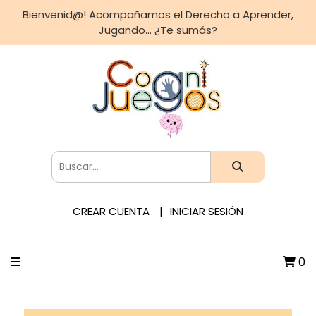
Bienvenid@! Acompañamos el Derecho a Aprender,
Jugando... ¿Te sumás?
CREAR CUENTA
INICIAR SESIÓN
0