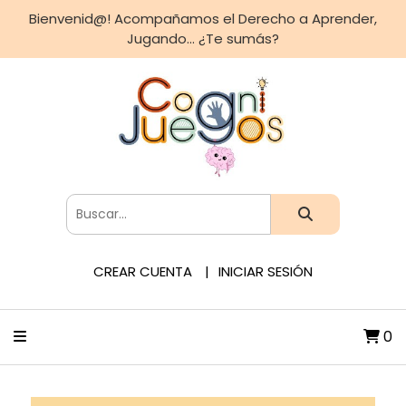
Bienvenid@! Acompañamos el Derecho a Aprender,
Jugando... ¿Te sumás?
CREAR CUENTA
INICIAR SESIÓN
0