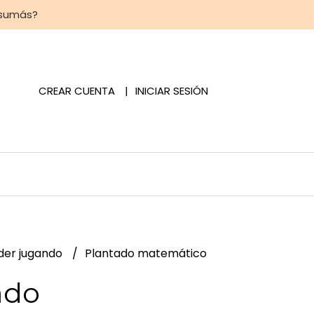
 sumás?
CREAR CUENTA
INICIAR SESIÓN
der jugando
Plantado matemático
ado