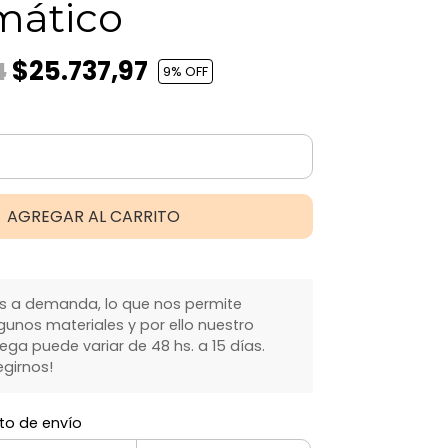
ático
$25.737,97
4
9
% OFF
AGREGAR AL CARRITO
 a demanda, lo que nos permite
gunos materiales y por ello nuestro
ga puede variar de 48 hs. a 15 días.
egirnos!
to de envío