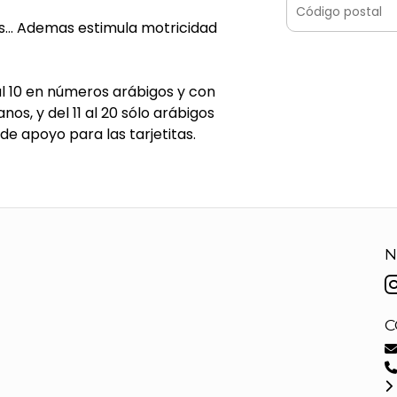
s... Ademas estimula motricidad
 al 10 en números arábigos y con
s, y del 11 al 20 sólo arábigos
de apoyo para las tarjetitas.
N
C