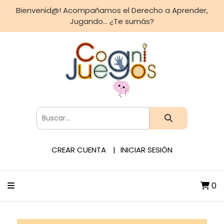
Bienvenid@! Acompañamos el Derecho a Aprender,
Jugando... ¿Te sumás?
CREAR CUENTA
INICIAR SESIÓN
0