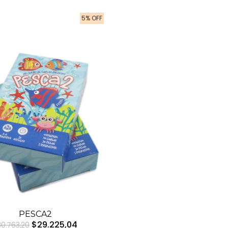
5% OFF
PESCA2
$29.225,04
30.763,20