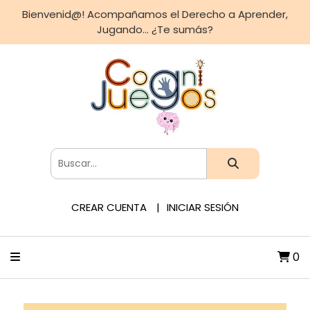
Bienvenid@! Acompañamos el Derecho a Aprender,
Jugando... ¿Te sumás?
CREAR CUENTA
INICIAR SESIÓN
0