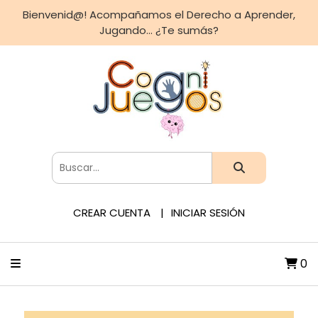
Bienvenid@! Acompañamos el Derecho a Aprender,
Jugando... ¿Te sumás?
CREAR CUENTA
INICIAR SESIÓN
0