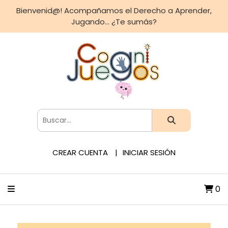
Bienvenid@! Acompañamos el Derecho a Aprender,
Jugando... ¿Te sumás?
CREAR CUENTA
INICIAR SESIÓN
0